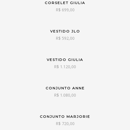
CORSELET GIULIA
VER OPÇÕES
R$
699,00
VESTIDO JLO
VER OPÇÕES
R$
592,00
VESTIDO GIULIA
VER OPÇÕES
R$
1.120,00
CONJUNTO ANNE
VER OPÇÕES
R$
1.080,00
CONJUNTO MARJORIE
VER OPÇÕES
R$
720,00