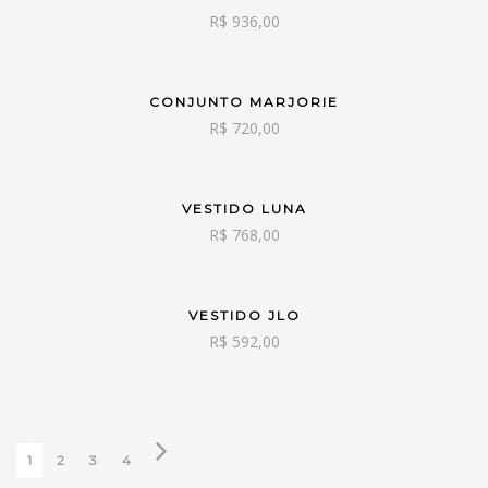
R$
936,00
CONJUNTO MARJORIE
VER OPÇÕES
R$
720,00
VESTIDO LUNA
VER OPÇÕES
R$
768,00
VESTIDO JLO
VER OPÇÕES
R$
592,00
1
2
3
4