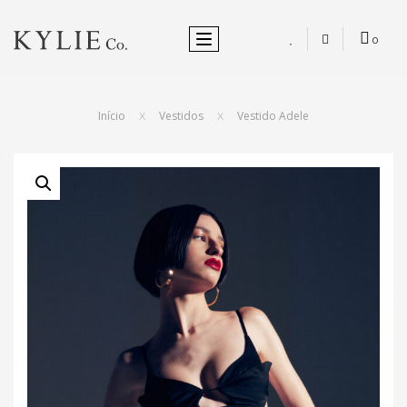
ALTERNAR NEVEGAÇÃO
0
Início
Vestidos
Vestido Adele
X
X