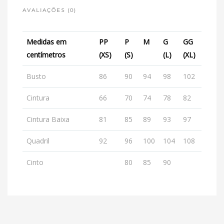
AVALIAÇÕES (0)
Medidas em
PP
P
M
G
GG
centímetros
(XS)
(S)
(L)
(XL)
Busto
86
90
94
98
102
Cintura
66
70
74
78
82
Cintura Baixa
81
85
89
93
97
Quadril
92
96
100
104
108
Cinto
80
85
90