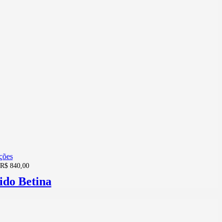
ções
R$
840,00
ido Betina