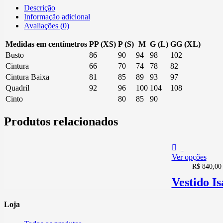
Descrição
Informação adicional
Avaliações (0)
Medidas em centímetros
PP (XS)
P (S)
M
G (L)
GG (XL)
Busto
86
90
94
98
102
Cintura
66
70
74
78
82
Cintura Baixa
81
85
89
93
97
Quadril
92
96
100
104
108
Cinto
80
85
90
Produtos relacionados
Ver opções
R$
840,00
Vestido Is
Loja