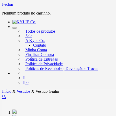
Fechar
Nenhum produto no carrinho.
Alternar
Todos os produtos
nevegação
Sale
A Kylie Co.
Contato
Minha Conta
Finalizar Compra
Política de Entregas
Política de Privacidade
Políticas de Reembolso, Devolução e Trocas
0
Início
X
Vestidos
X
Vestido Giulia
🔍