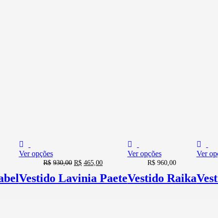
Ver opções
Ver opções
Ver op
R$
930,00
R$
465,00
R$
960,00
abel
Vestido Lavinia Paete
Vestido Raika
Vest