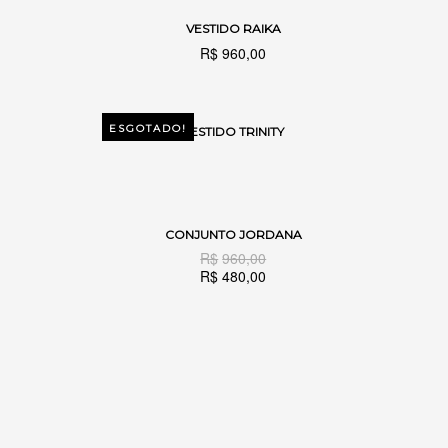
VESTIDO RAIKA
VER OPÇÕES
R$
960,00
ESGOTADO!
VESTIDO TRINITY
VER OPÇÕES
CONJUNTO JORDANA
VER OPÇÕES
R$
960,00
R$
480,00