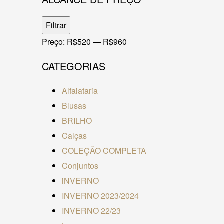
Preço
Preço
Filtrar
mínimo
máximo
Preço:
R$520
—
R$960
CATEGORIAS
Alfaiataria
Blusas
BRILHO
Calças
COLEÇÃO COMPLETA
Conjuntos
iNVERNO
INVERNO 2023/2024
INVERNO 22/23