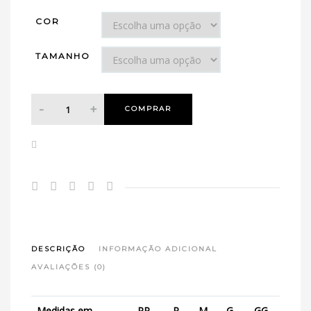
COR
TAMANHO
COMPRAR
DESCRIÇÃO
INFORMAÇÃO ADICIONAL
AVALIAÇÕES (0)
Medidas em
PP
P
M
G
GG