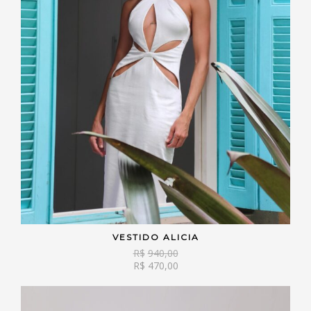
VESTIDO ALICIA
VER OPÇÕES
R$
940,00
R$
470,00