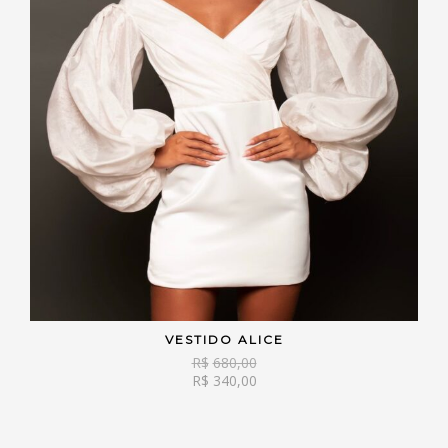
VESTIDO ALICE
VER OPÇÕES
R$
680,00
R$
340,00