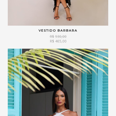
VESTIDO BARBARA
VER OPÇÕES
R$
930,00
R$
465,00