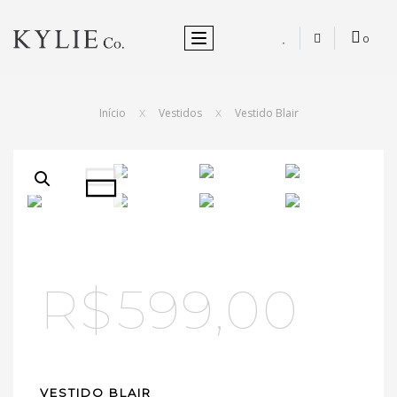
ALTERNAR NEVEGAÇÃO
0
Início
Vestidos
Vestido Blair
X
X
R$
599,00
VESTIDO BLAIR