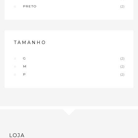
PRETO
(2)
TAMANHO
G
(2)
M
(2)
P
(2)
LOJA