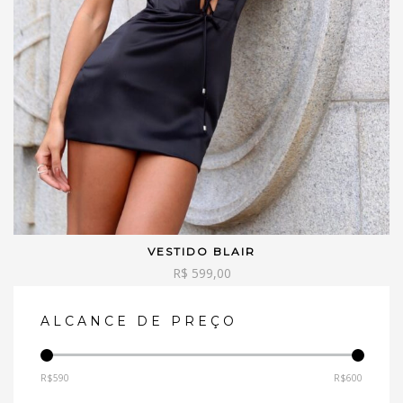
VESTIDO BLAIR
VER OPÇÕES
R$
599,00
ALCANCE DE PREÇO
R$590
R$600
—