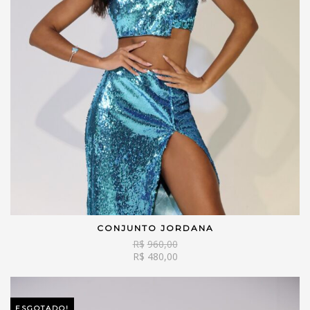
CONJUNTO JORDANA
VER OPÇÕES
R$
960,00
R$
480,00
ESGOTADO!