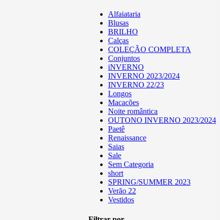
Alfaiataria
Blusas
BRILHO
Calças
COLEÇÃO COMPLETA
Conjuntos
iNVERNO
INVERNO 2023/2024
INVERNO 22/23
Longos
Macacões
Noite romântica
OUTONO INVERNO 2023/2024
Paetê
Renaissance
Saias
Sale
Sem Categoria
short
SPRING/SUMMER 2023
Verão 22
Vestidos
Filtrar por