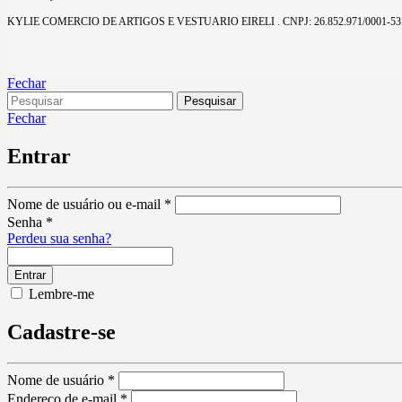
KYLIE COMERCIO DE ARTIGOS E VESTUARIO EIRELI . CNPJ: 26.852.971/0001-53
Fechar
Fechar
Entrar
Nome de usuário ou e-mail
*
Senha
*
Perdeu sua senha?
Lembre-me
Cadastre-se
Nome de usuário
*
Endereço de e-mail
*