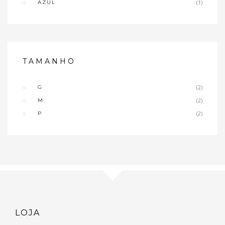
AZUL
(1)
TAMANHO
G
(2)
M
(2)
P
(2)
LOJA