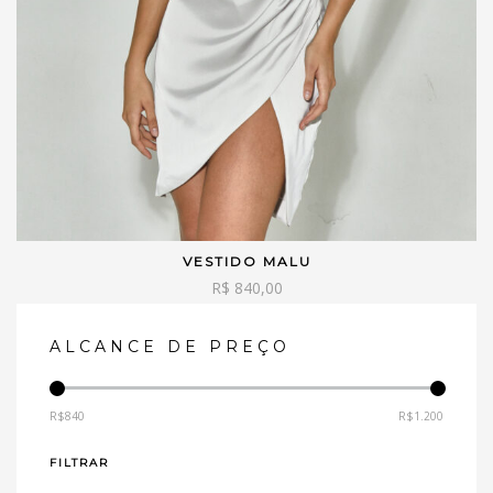
VESTIDO MALU
VER OPÇÕES
R$
840,00
ALCANCE DE PREÇO
R$840
R$1.200
—
FILTRAR