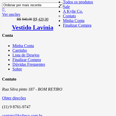
Todos os produtos
Sale
A Kylie Co.
Ver opções
Contato
R$
840,00
R$
420,00
Minha Conta
Finalizar Compra
Vestido Lavinia
Conta
Minha Conta
Carrinho
Lista de Desejos
Finalizar Compra
Dúvidas Frequentes
Sobre
Contato
Rua Silva pinto 187 - BOM RETIRO
Obter direções
(11) 9 8761-9747
contato@kylieco.com.br