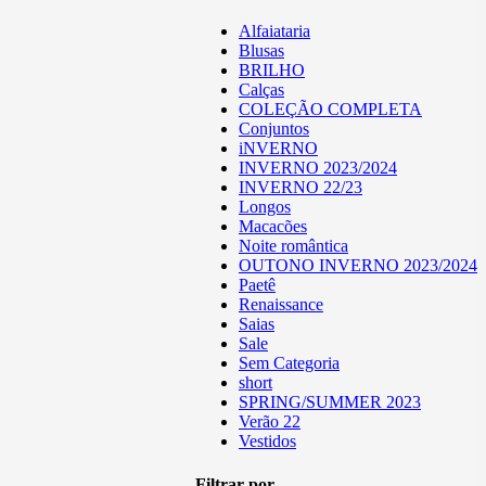
Alfaiataria
Blusas
BRILHO
Calças
COLEÇÃO COMPLETA
Conjuntos
iNVERNO
INVERNO 2023/2024
INVERNO 22/23
Longos
Macacões
Noite romântica
OUTONO INVERNO 2023/2024
Paetê
Renaissance
Saias
Sale
Sem Categoria
short
SPRING/SUMMER 2023
Verão 22
Vestidos
Filtrar por