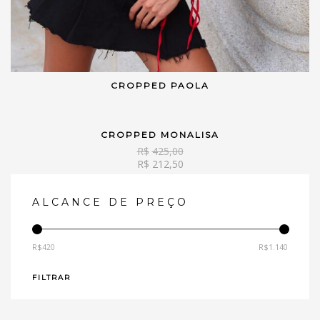
CROPPED PAOLA
VER OPÇÕES
CROPPED MONALISA
VER OPÇÕES
R$
425,00
R$
212,50
ALCANCE DE PREÇO
R$420
R$1.140
—
FILTRAR