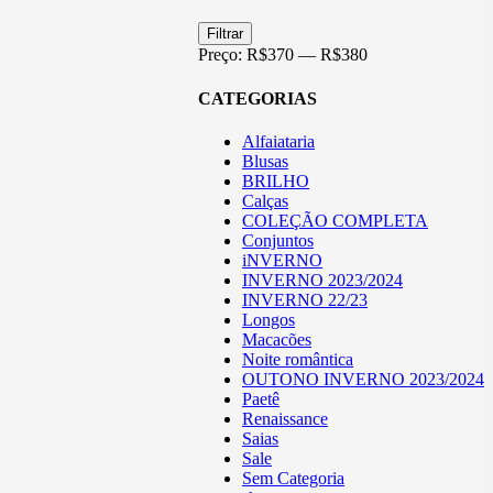
Preço
Preço
Filtrar
mínimo
máximo
Preço:
R$370
—
R$380
CATEGORIAS
Alfaiataria
Blusas
BRILHO
Calças
COLEÇÃO COMPLETA
Conjuntos
iNVERNO
INVERNO 2023/2024
INVERNO 22/23
Longos
Macacões
Noite romântica
OUTONO INVERNO 2023/2024
Paetê
Renaissance
Saias
Sale
Sem Categoria