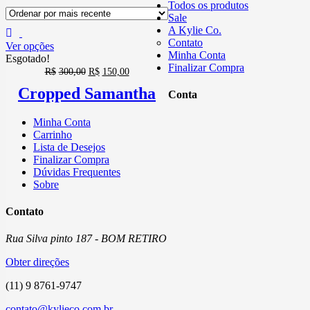
Todos os produtos
Sale
A Kylie Co.
Contato
Ver opções
Minha Conta
Esgotado!
Finalizar Compra
R$
300,00
R$
150,00
Cropped Samantha
Conta
Minha Conta
Carrinho
Lista de Desejos
Finalizar Compra
Dúvidas Frequentes
Sobre
Contato
Rua Silva pinto 187 - BOM RETIRO
Obter direções
(11) 9 8761-9747
contato@kylieco.com.br