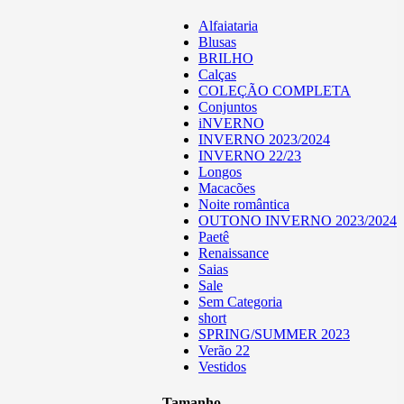
Alfaiataria
Blusas
BRILHO
Calças
COLEÇÃO COMPLETA
Conjuntos
iNVERNO
INVERNO 2023/2024
INVERNO 22/23
Longos
Macacões
Noite romântica
OUTONO INVERNO 2023/2024
Paetê
Renaissance
Saias
Sale
Sem Categoria
short
SPRING/SUMMER 2023
Verão 22
Vestidos
Tamanho