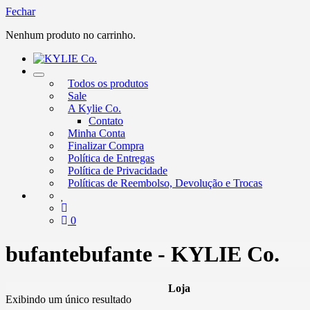
Fechar
Nenhum produto no carrinho.
Alternar
Todos os produtos
nevegação
Sale
A Kylie Co.
Contato
Minha Conta
Finalizar Compra
Política de Entregas
Política de Privacidade
Políticas de Reembolso, Devolução e Trocas
0
bufantebufante - KYLIE Co.
Loja
Exibindo um único resultado