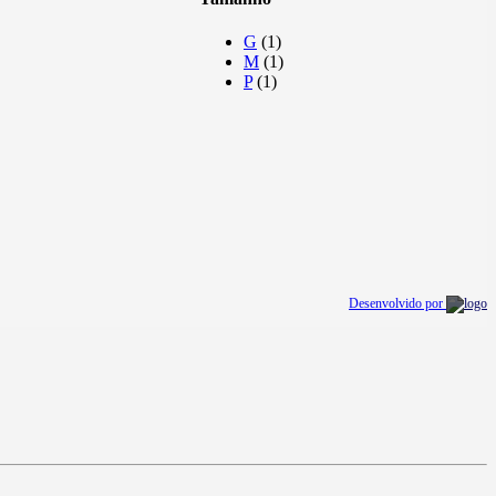
G
(1)
M
(1)
P
(1)
Desenvolvido por