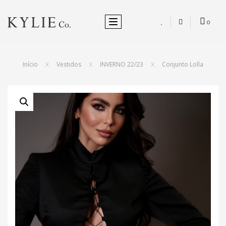
ALTERNAR NEVEGAÇÃO
0
Início
Vestidos
INVERNO 22/23
Conjunto Lolla
X
X
X