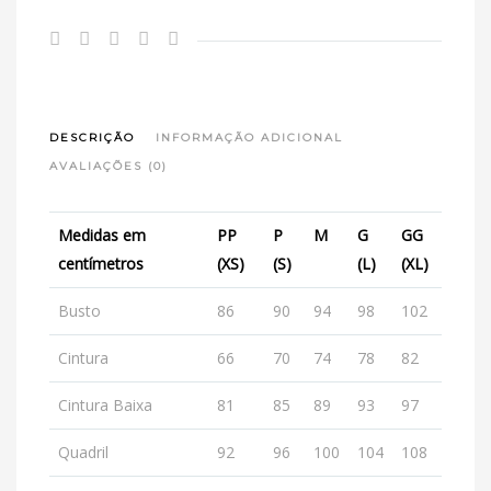
DESCRIÇÃO
INFORMAÇÃO ADICIONAL
AVALIAÇÕES (0)
Medidas em
PP
P
M
G
GG
centímetros
(XS)
(S)
(L)
(XL)
Busto
86
90
94
98
102
Cintura
66
70
74
78
82
Cintura Baixa
81
85
89
93
97
Quadril
92
96
100
104
108