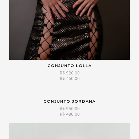
CONJUNTO LOLLA
VER OPÇÕES
R$
920,00
R$
460,00
CONJUNTO JORDANA
VER OPÇÕES
R$
960,00
R$
480,00