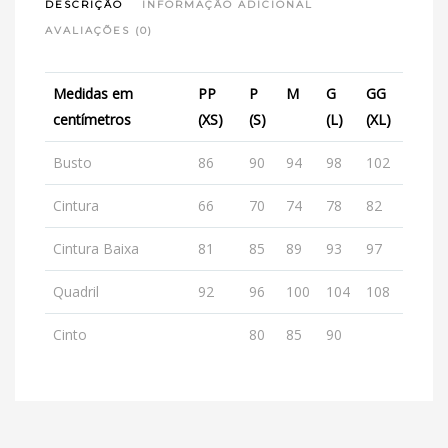
DESCRIÇÃO
INFORMAÇÃO ADICIONAL
AVALIAÇÕES (0)
Medidas em
PP
P
M
G
GG
centímetros
(XS)
(S)
(L)
(XL)
Busto
86
90
94
98
102
Cintura
66
70
74
78
82
Cintura Baixa
81
85
89
93
97
Quadril
92
96
100
104
108
Cinto
80
85
90