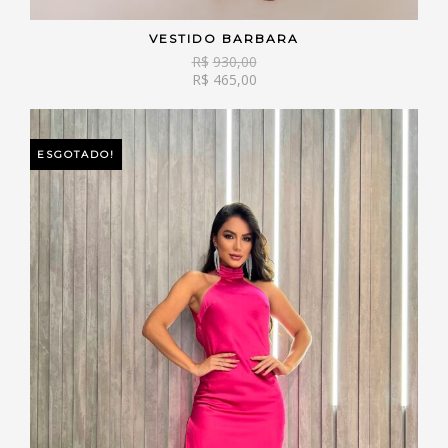
VESTIDO BARBARA
VER OPÇÕES
R$
930,00
R$
465,00
ESGOTADO!