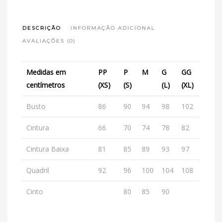
DESCRIÇÃO
INFORMAÇÃO ADICIONAL
AVALIAÇÕES (0)
Medidas em
PP
P
M
G
GG
centímetros
(XS)
(S)
(L)
(XL)
Busto
86
90
94
98
102
Cintura
66
70
74
78
82
Cintura Baixa
81
85
89
93
97
Quadril
92
96
100
104
108
Cinto
80
85
90