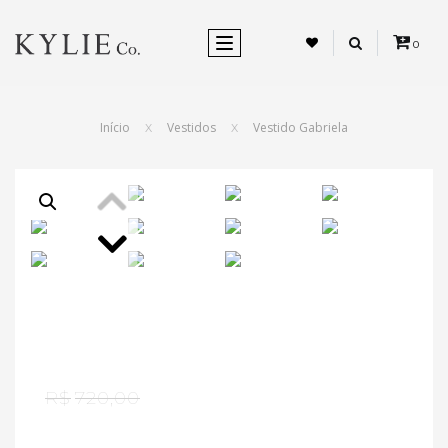
ALTERNAR NEVEGAÇÃO
0
Início
Vestidos
Vestido Gabriela
X
X
R$
720,00