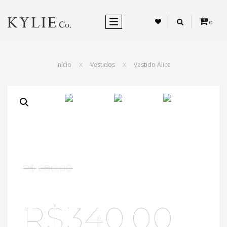
ALTERNAR NEVEGAÇÃO
0
Início
Vestidos
Vestido Alice
X
X
R$
680,00
R$
340,00