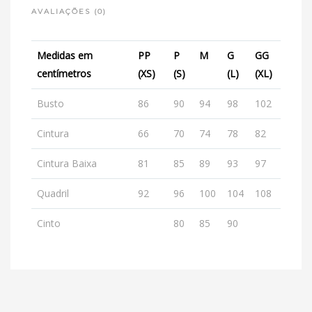
AVALIAÇÕES (0)
Medidas em
PP
P
M
G
GG
centímetros
(XS)
(S)
(L)
(XL)
Busto
86
90
94
98
102
Cintura
66
70
74
78
82
Cintura Baixa
81
85
89
93
97
Quadril
92
96
100
104
108
Cinto
80
85
90